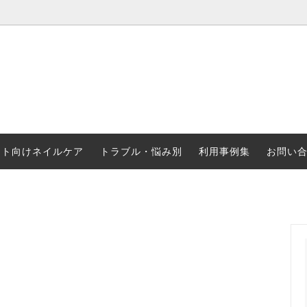
ケア／フットケア
ネイルオイル 商品取扱店、販売店
LARU/LARU（for dogs）
選んだニッパー その他道具
スポーツ選手向け 爪割れ予防
ート向けネイルケア
トラブル・悩み別
利用事例集
お問い