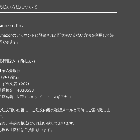
支払い方法について
Amazon Pay
Amazonのアカウントに登録された配送先や支払い方法を利用して決
済できます。
銀行振込（前払い）
■振込先銀行：
PayPay銀行
すずめ支店（002)
普通預金 4030533
口座名義 NFP+ショップ ウエスギアヤコ
ご注文頂いた後に、ご注文内容の確認メールと同時にご案内致しま
す。
なお、事前お振込にてお願い致しております。
お振込手数料はご負担願います。