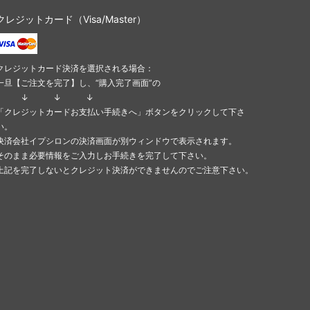
クレジットカード（Visa/Master）
クレジットカード決済を選択される場合：
一旦【ご注文を完了】し、“購入完了画面”の
↓ ↓ ↓
「クレジットカードお支払い手続きへ」ボタンをクリックして下さ
い。
決済会社イプシロンの決済画面が別ウィンドウで表示されます。
そのまま必要情報をご入力しお手続きを完了して下さい。
上記を完了しないとクレジット決済ができませんのでご注意下さい。