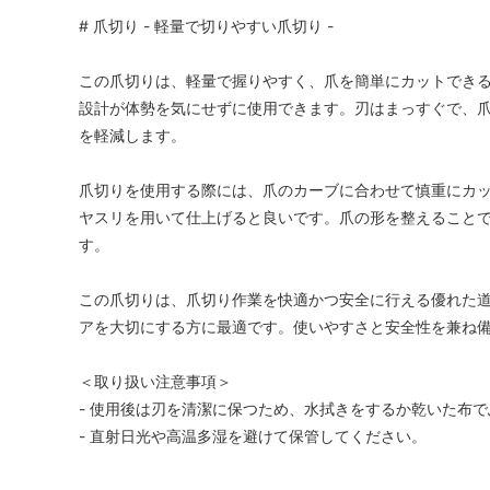
# 爪切り - 軽量で切りやすい爪切り -
この爪切りは、軽量で握りやすく、爪を簡単にカットでき
設計が体勢を気にせずに使用できます。刃はまっすぐで、
を軽減します。
爪切りを使用する際には、爪のカーブに合わせて慎重にカッ
ヤスリを用いて仕上げると良いです。爪の形を整えること
す。
この爪切りは、爪切り作業を快適かつ安全に行える優れた
アを大切にする方に最適です。使いやすさと安全性を兼ね
＜取り扱い注意事項＞
- 使用後は刃を清潔に保つため、水拭きをするか乾いた布
- 直射日光や高温多湿を避けて保管してください。