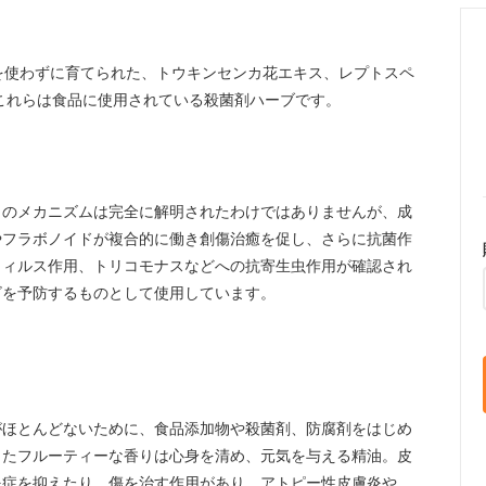
を使わずに育てられた、トウキンセンカ花エキス、レプトスペ
これらは食品に使用されている殺菌剤ハーブです。
このメカニズムは完全に解明されたわけではありませんが、成
やフラボノイドが複合的に働き創傷治癒を促し、さらに抗菌作
ウィルス作用、トリコモナスなどへの抗寄生虫作用が確認され
ビを予防するものとして使用しています。
がほとんどないために、食品添加物や殺菌剤、防腐剤をはじめ
したフルーティーな香りは心身を清め、元気を与える精油。皮
炎症を抑えたり、傷を治す作用があり、アトピー性皮膚炎や、