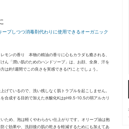
に
キープしつつ消毒剤代わりに使用できるオーガニック
。レモンの香り 本物の精油の香りに心もカラダも癒される、
石けん「潤い肌のためのハンドソープ」は、お顔、全身、汗を
は約1週間でこの良さを実感できる(*)ことでしょう。
仕上げているので、洗い残しなく肌トラブルを起こしません。
成する目的で加えた水酸化KはpH9.5-10.5の弱アルカリ
ないため、泡は軽くやわらかい仕上がりです。オリーブ油は抱
を防ぐ効果や、洗顔後の肌の乾きを軽減するためにも加えてあ