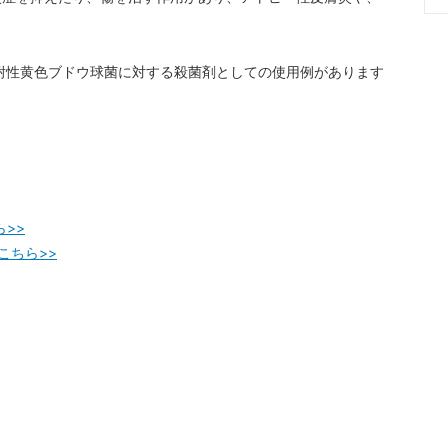
。
耐性黄色ブドウ球菌に対する殺菌剤としての使用例があります
ら>>
こちら>>