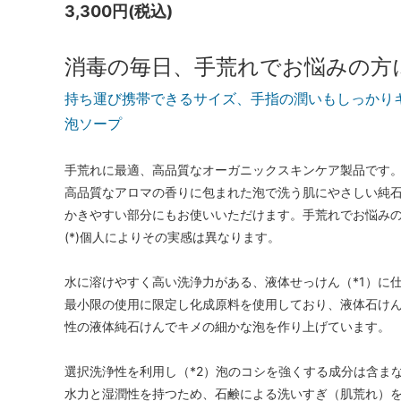
3,300円(税込)
消毒の毎日、手荒れでお悩みの方
持ち運び携帯できるサイズ、手指の潤いもしっかり
泡ソープ
手荒れに最適、高品質なオーガニックスキンケア製品です
高品質なアロマの香りに包まれた泡で洗う肌にやさしい純
かきやすい部分にもお使いいただけます。手荒れでお悩みの方
(*)個人によりその実感は異なります。
水に溶けやすく高い洗浄力がある、液体せっけん（*1）に
最小限の使用に限定し化成原料を使用しており、液体石けんを合
性の液体純石けんでキメの細かな泡を作り上げています。
選択洗浄性を利用し（*2）泡のコシを強くする成分は含ま
水力と湿潤性を持つため、石鹸による洗いすぎ（肌荒れ）