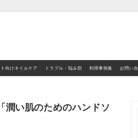
ケア／フットケア
ネイルオイル 商品取扱店、販売店
LARU/LARU（for dogs）
選んだニッパー その他道具
スポーツ選手向け 爪割れ予防
ート向けネイルケア
トラブル・悩み別
利用事例集
お問い
「潤い肌のためのハンドソ