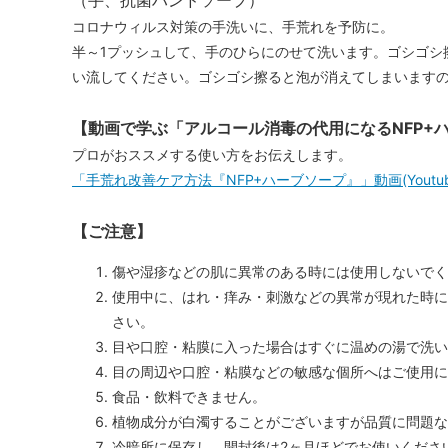
（手、抗菌ハンドソープ）
コロナウィルス対策の手洗いに、手荒れを予防に。
半～1プッシュして、手のひらにのせて洗います。ゴシゴシ
い流してください。ゴシゴシ擦ると泡が消えてしまいます
【動画で学ぶ「アルコール消毒の代用になるNFP+
プロがおススメする使い方をお伝えします。
「手荒れ改善ケア方法『NFP+ハーブソープ』」動画(Youtu
【ご注意】
傷や湿疹などの肌に異常のある時には使用しないでく
使用中に、はれ・痒み・刺激などの異常が現れた時に
さい。
目や口腔・粘膜に入った場合はすぐに温めの湯で洗い
目の周辺や口腔・粘膜などの敏感な個所へはご使用に
食品・飲料できません。
植物成分が白濁することがございますが品質に問題な
冷暗所に保存し、開封後は2ヶ月ほどでお使いくださ