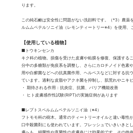
ります。
この純石鹸は安全性に問題がない洗顔料です。（*3）農薬
ルムムペテルソニイ油（レモンティートリー※4）を使用、
【使用している植物】
■トウキンセンカ
キク科の植物。損傷を受けた皮膚や粘膜を修復、保護する
分中の多糖類が免疫系を調整し、さらにカロチノイド色素
用や白癬菌などへの抗真菌作用、ヘルペスなどに対する抗
ています。過剰な皮脂やアクネ菌を抑制し、肌荒れやニキ
・ 期待される作用：抗炎症、抗菌、バリア機能改善
・ ヒト皮膚感作性試験(RIPT)の実施症例があります
■レプトスペルムムペテルソニイ油（※4）
フトモモ科の樹木。通常のティートリーオイルと違い毒性
口中殺菌剤にも使われています。フレッシュでいきいきと
膚へも、細菌性や真菌性の皮膚炎には効果的です。その他