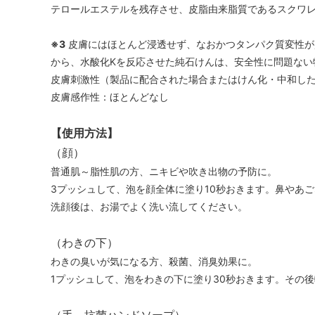
テロールエステルを残存させ、皮脂由来脂質であるスクワ
※3
皮膚にはほとんど浸透せず、なおかつタンパク質変性が起こ
から、水酸化Kを反応させた純石けんは、安全性に問題ない
皮膚刺激性（製品に配合された場合またはけん化・中和し
皮膚感作性：ほとんどなし
【使用方法】
（顔）
普通肌～脂性肌の方、ニキビや吹き出物の予防に。
3プッシュして、泡を顔全体に塗り10秒おきます。鼻やあ
洗顔後は、お湯でよく洗い流してください。
（わきの下）
わきの臭いが気になる方、殺菌、消臭効果に。
1プッシュして、泡をわきの下に塗り30秒おきます。その