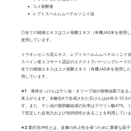
コメ発酵液
レプトスペルムムペテルソニイ油
◎全ての植物エキスはコメ発酵エキス（有機JAS米を使用
使用しています。
トウキンセンカ花エキス、レプトスペルムムペテルソニイ
スペイン産エコサート認証のエクストラバージングレード
全ての植物エキスはコメ発酵エキス（有機JAS米を使用し
用しています。
※1
液体せっけんはヤシ油・オリーブ油が植物油脂であるこ
来上がります。水酸化Kで合成された石けんはpH9.5-10
す。また、ヤシ油の脂肪酸組成の比率はラウリン酸47%、ミ
で安定した起泡力および泡持続性があることを利用してい
※2
選択洗浄性とは、皮膚の向上性を保つために重要な因子