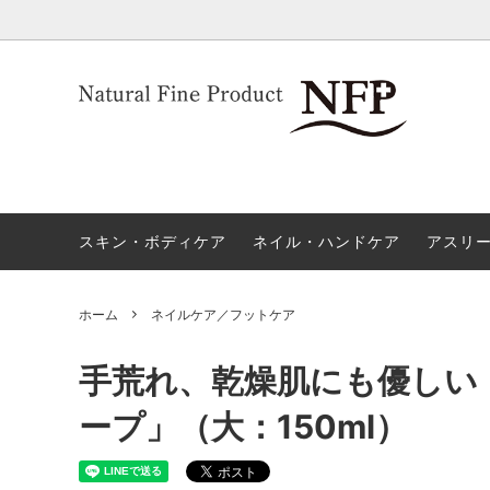
オーガニック化粧品・ボディソープ
スポーツ選手、アスリートのためのネイ
ネイル
NFP+
ルケア
一覧
トラブル、悩み別セット
プロが
スキン・ボディケア
ネイル・ハンドケア
アスリ
ホーム
ネイルケア／フットケア
手荒れ、乾燥肌にも優しい
ープ」（大：150ml）